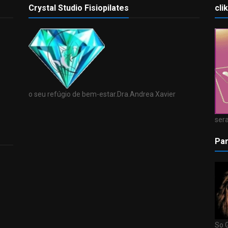
Crystal Studio Fisiopilates
cli
o seu refúgio de bem-estar.Dra.Andrea Xavier
sera
Par
So 