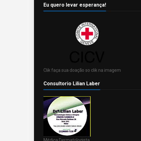
Eu quero levar esperança!
Clik faça sua doação so clik na imagem
Consultorio Lilian Laber
Médica Dermatologista