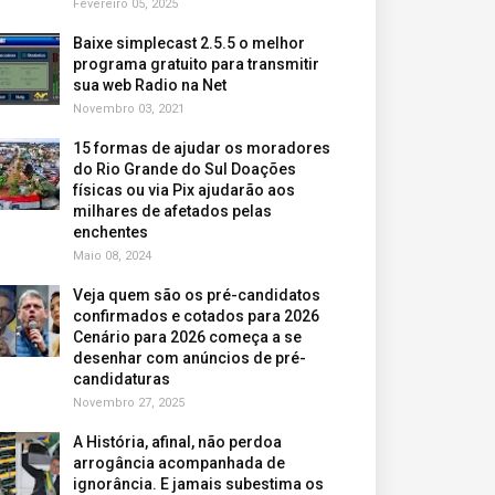
Fevereiro 05, 2025
Baixe simplecast 2.5.5 o melhor
programa gratuito para transmitir
sua web Radio na Net
Novembro 03, 2021
15 formas de ajudar os moradores
do Rio Grande do Sul Doações
físicas ou via Pix ajudarão aos
milhares de afetados pelas
enchentes
Maio 08, 2024
Veja quem são os pré-candidatos
confirmados e cotados para 2026
Cenário para 2026 começa a se
desenhar com anúncios de pré-
candidaturas
Novembro 27, 2025
A História, afinal, não perdoa
arrogância acompanhada de
ignorância. E jamais subestima os