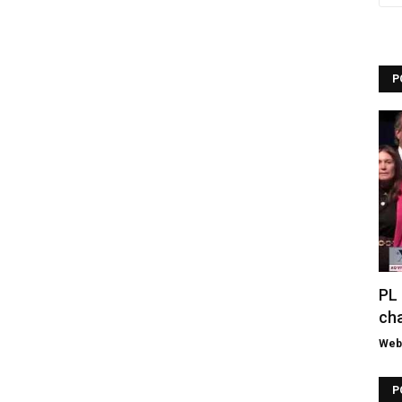
P
PL 
cha
Web 
P