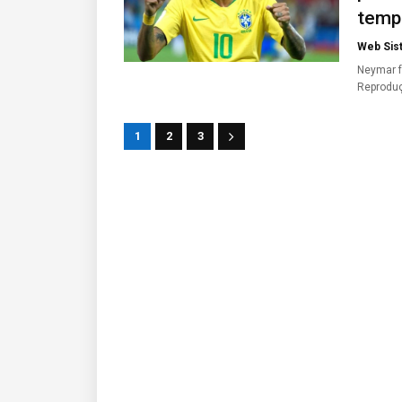
tempo
Web Sis
Neymar f
Reprodu
1
2
3