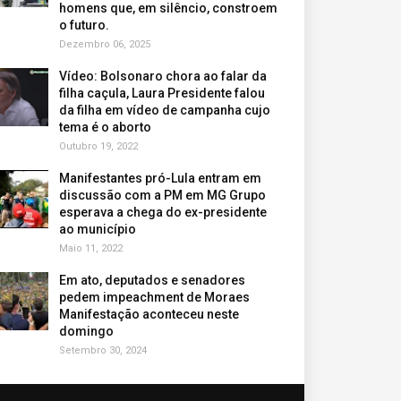
homens que, em silêncio, constroem
o futuro.
Dezembro 06, 2025
Vídeo: Bolsonaro chora ao falar da
filha caçula, Laura Presidente falou
da filha em vídeo de campanha cujo
tema é o aborto
Outubro 19, 2022
Manifestantes pró-Lula entram em
discussão com a PM em MG Grupo
esperava a chega do ex-presidente
ao município
Maio 11, 2022
Em ato, deputados e senadores
pedem impeachment de Moraes
Manifestação aconteceu neste
domingo
Setembro 30, 2024