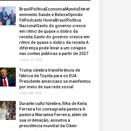
BrasilPolíticaEconomiaMundoEntret
enimento Saúde e BelezaOpinião
FéPodcasts HomeBrasilPolítica
NacionalGasto do governo cresce
em ritmo de quase o dobro da
receita Gasto do governo cresce em
ritmo de quase o dobro da receita A
diferença pode levar a um colapso
nas contas públicas a partir de 2027
Junho 21, 2025
Trump celebra transferência de
fábrica da Toyota para os EUA
Presidente americano se manifestou
por meio de sua rede social
Julho 08, 2026
Durante culto fúnebre, filha de Keila
Ferreira foi consagrada pastora A
pastora Marianna Ferreira, além de
sua ordenação, assumiu a
presidência mundial da Ciben