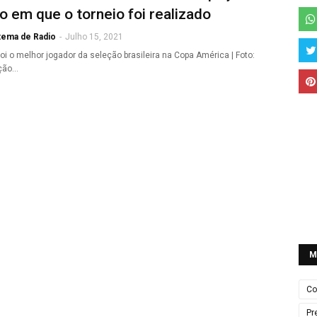
 em que o torneio foi realizado
tema de Radio
-
Julho 15, 2021
oi o melhor jogador da seleção brasileira na Copa América | Foto:
ção…
M
Co
Pr