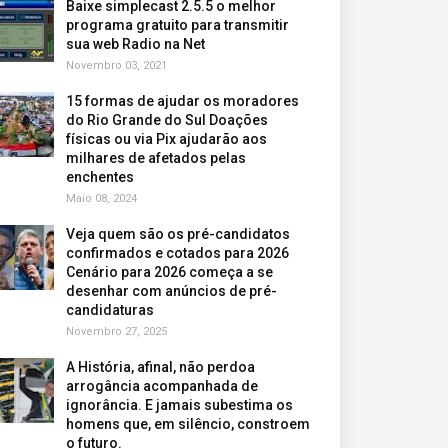
Baixe simplecast 2.5.5 o melhor
programa gratuito para transmitir
sua web Radio na Net
Novembro 03, 2021
15 formas de ajudar os moradores
do Rio Grande do Sul Doações
físicas ou via Pix ajudarão aos
milhares de afetados pelas
enchentes
Maio 08, 2024
Veja quem são os pré-candidatos
confirmados e cotados para 2026
Cenário para 2026 começa a se
desenhar com anúncios de pré-
candidaturas
Novembro 27, 2025
A História, afinal, não perdoa
arrogância acompanhada de
ignorância. E jamais subestima os
homens que, em silêncio, constroem
o futuro.