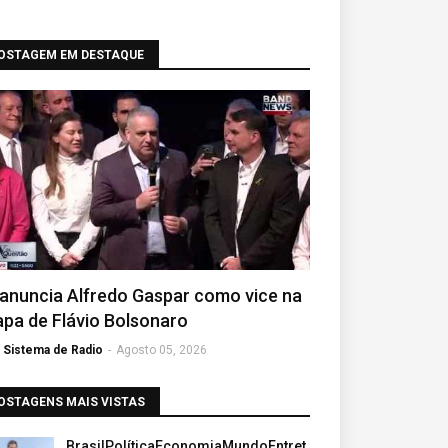
OSTAGEM EM DESTAQUE
anuncia Alfredo Gaspar como vice na
pa de Flávio Bolsonaro
Sistema de Radio
-
Agosto 05, 2026
OSTAGENS MAIS VISTAS
BrasilPolíticaEconomiaMundoEntret