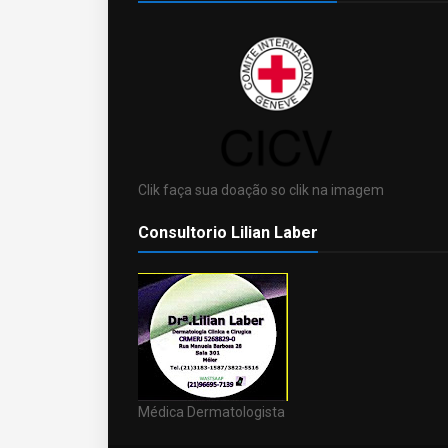
Clik faça sua doação so clik na imagem
Consultorio Lilian Laber
Médica Dermatologista