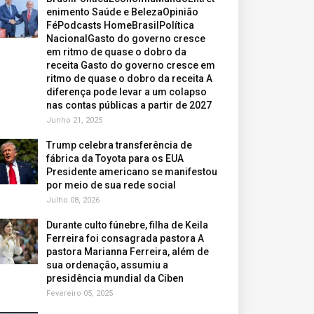
enimento Saúde e BelezaOpinião
FéPodcasts HomeBrasilPolítica
NacionalGasto do governo cresce
em ritmo de quase o dobro da
receita Gasto do governo cresce em
ritmo de quase o dobro da receita A
diferença pode levar a um colapso
nas contas públicas a partir de 2027
Junho 21, 2025
Trump celebra transferência de
fábrica da Toyota para os EUA
Presidente americano se manifestou
por meio de sua rede social
Julho 08, 2026
Durante culto fúnebre, filha de Keila
Ferreira foi consagrada pastora A
pastora Marianna Ferreira, além de
sua ordenação, assumiu a
presidência mundial da Ciben
Fevereiro 05, 2025