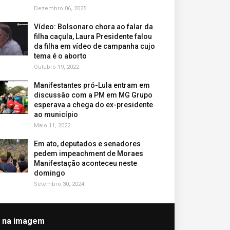
Dezembro 06, 2025
Vídeo: Bolsonaro chora ao falar da
filha caçula, Laura Presidente falou
da filha em vídeo de campanha cujo
tema é o aborto
Outubro 19, 2022
Manifestantes pró-Lula entram em
discussão com a PM em MG Grupo
esperava a chega do ex-presidente
ao município
Maio 11, 2022
Em ato, deputados e senadores
pedem impeachment de Moraes
Manifestação aconteceu neste
domingo
Setembro 30, 2024
k na imagem