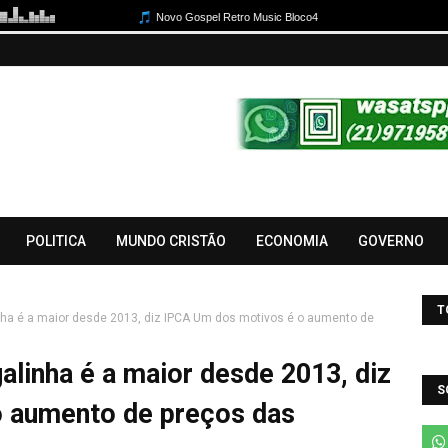
POLITICA
MUNDO CRISTÃO
ECONOMIA
GOVERNO
T
inha é a maior desde 2013, diz IPCA Um dos motivos é o aumento de
alinha é a maior desde 2013, diz
S
 aumento de preços das