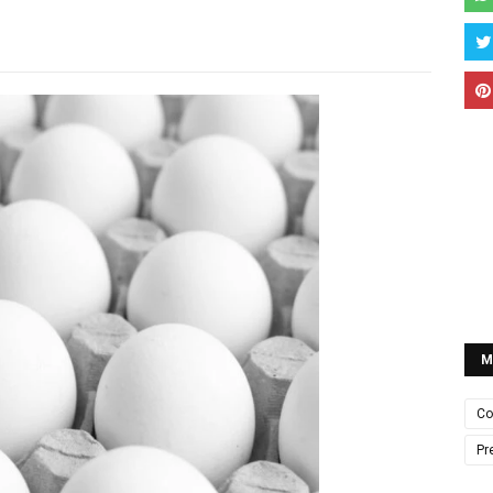
M
Co
Pr