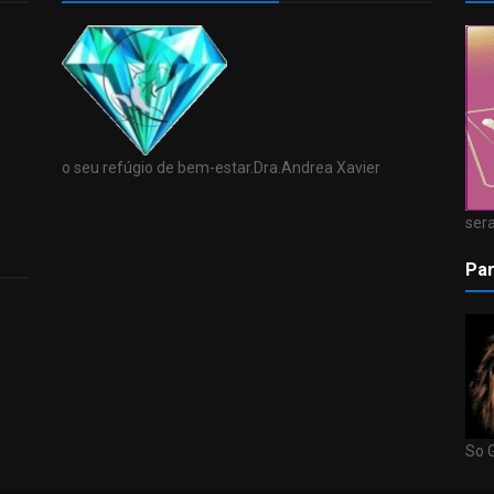
o seu refúgio de bem-estar.Dra.Andrea Xavier
sera
Par
So 