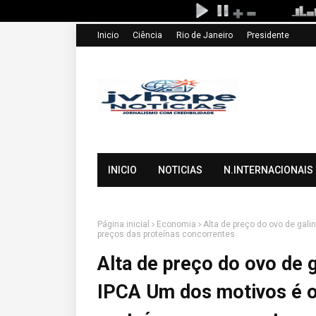
Inicio
Ciência
Rio de Janeiro
Presidente
INICIO
NOTICIAS
N.INTERNACIONAIS
Página inicial
Economia
Alta de preço do ovo de gal
preços das proteínas concorrentes
Alta de preço do ovo de g
IPCA Um dos motivos é o