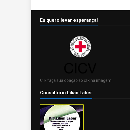
Eu quero levar esperança!
Clik faça sua doação so clik na imagem
Consultorio Lilian Laber