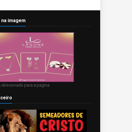
k na imagem
 direcionado para a pagina
ceiro