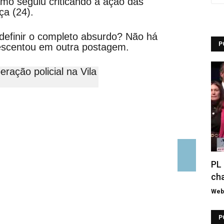
mo seguiu criticando a ação das
ça (24).
inir o completo absurdo? Não há
P
escentou em outra postagem.
PL 
cha
Web 
P