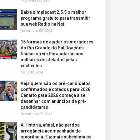
Fevereiro 05, 2025
Baixe simplecast 2.5.5 o melhor
programa gratuito para transmitir
sua web Radio na Net
Novembro 03, 2021
15 formas de ajudar os moradores
do Rio Grande do Sul Doações
físicas ou via Pix ajudarão aos
milhares de afetados pelas
enchentes
Maio 08, 2024
Veja quem são os pré-candidatos
confirmados e cotados para 2026
Cenário para 2026 começa a se
desenhar com anúncios de pré-
candidaturas
Novembro 27, 2025
A História, afinal, não perdoa
arrogância acompanhada de
ignorância. E jamais subestima os