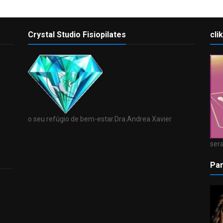
Crystal Studio Fisiopilates
cli
o seu refúgio de bem-estar.Dra.Andrea Xavier
sera
Par