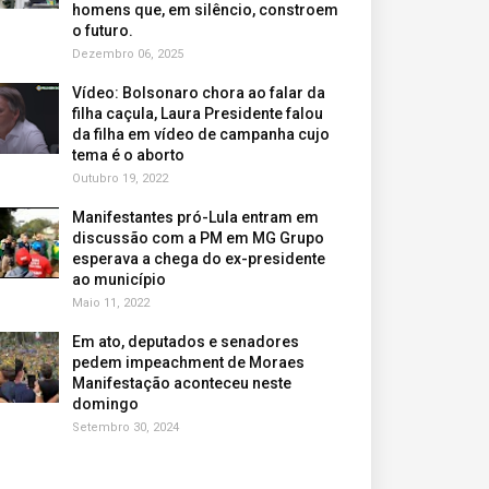
homens que, em silêncio, constroem
o futuro.
Dezembro 06, 2025
Vídeo: Bolsonaro chora ao falar da
filha caçula, Laura Presidente falou
da filha em vídeo de campanha cujo
tema é o aborto
Outubro 19, 2022
Manifestantes pró-Lula entram em
discussão com a PM em MG Grupo
esperava a chega do ex-presidente
ao município
Maio 11, 2022
Em ato, deputados e senadores
pedem impeachment de Moraes
Manifestação aconteceu neste
domingo
Setembro 30, 2024