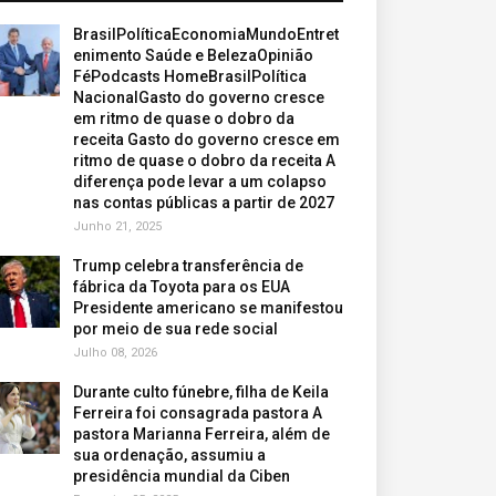
BrasilPolíticaEconomiaMundoEntret
enimento Saúde e BelezaOpinião
FéPodcasts HomeBrasilPolítica
NacionalGasto do governo cresce
em ritmo de quase o dobro da
receita Gasto do governo cresce em
ritmo de quase o dobro da receita A
diferença pode levar a um colapso
nas contas públicas a partir de 2027
Junho 21, 2025
Trump celebra transferência de
fábrica da Toyota para os EUA
Presidente americano se manifestou
por meio de sua rede social
Julho 08, 2026
Durante culto fúnebre, filha de Keila
Ferreira foi consagrada pastora A
pastora Marianna Ferreira, além de
sua ordenação, assumiu a
presidência mundial da Ciben