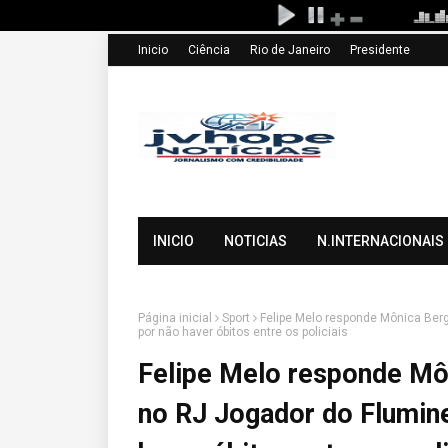
Inicio
Ciência
Rio de Janeiro
Presidente
INICIO
NOTICIAS
N.INTERNACIONAIS
Página inicial
Sport
Felipe Melo responde Mônica Be
por não haver óbitos entre os policiais
Felipe Melo responde M
no RJ Jogador do Flumin