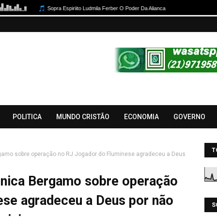
POLITICA
MUNDO CRISTÃO
ECONOMIA
GOVERNO
T
rgamo sobre operação no RJ Jogador do Fluminese agradeceu a Deus
ônica Bergamo sobre operação
ese agradeceu a Deus por não
S