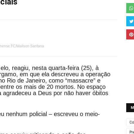
ciais
inense FC/Mailson Santana
lo, reagiu, nesta quarta-feira (25), à
Bergamo, em que ela descreveu a operação
, no Rio de Janeiro, como “massacre” e
dentre os mais de 20 mortos. No espaço
a agradeceu a Deus por não haver óbitos
M
u nenhum policial – escreveu o meio-
Co
Pr